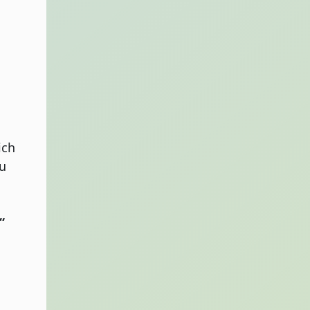
ich
u
“