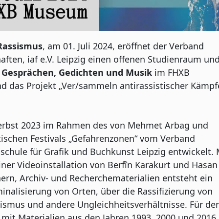
Rassismus
, am 01. Juli 2024, eröffnet der Verband
aften, iaf e.V. Leipzig einen offenen Studienraum un
Gesprächen, Gedichten und Musik
im FHXB
d das Projekt „Ver/sammeln antirassistischer Kämpf
erbst 2023 im Rahmen des von Mehmet Arbag und
tischen Festivals „Gefahrenzonen“ vom Verband
chule für Grafik und Buchkunst Leipzig entwickelt. 
iner Videoinstallation von Berfîn Karakurt und Hasan
n, Archiv- und Recherchematerialien entsteht ein
inalisierung von Orten, über die Rassifizierung von
smus und andere Ungleichheitsverhältnisse. Für de
mit Materialien aus den Jahren 1993, 2000 und 2016