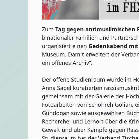
Zum
Tag gegen antimuslimischen 
binationaler Familien und Partnersch
organisiert einen
Gedenkabend mit 
Museum. Damit erweitert der Verban
ein offenes Archiv“.
Der offene Studienraum wurde im H
Anna Sabel kuratierten rassismuskri
gemeinsam mit der Galerie der Hochs
Fotoarbeiten von Schohreh Golian, e
Gündogan sowie ausgewählten Bücher
Recherche- und Lernort über die Krim
Gewalt und über Kämpfe gegen Rassi
Studienraum hat der Verband Tische 