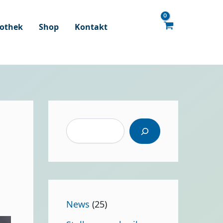
fothek
Shop
Kontakt
S
u
c
h
e
n
News
(25)