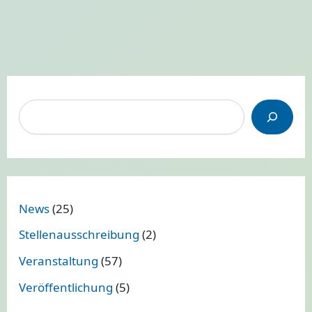
S
u
c
h
e
n
News
(25)
Stellenausschreibung
(2)
Veranstaltung
(57)
Veröffentlichung
(5)